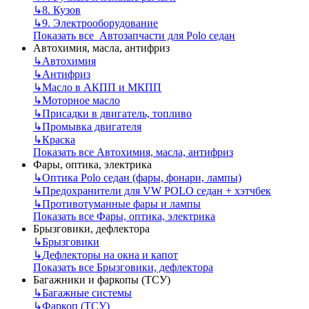
↳
8. Кузов
↳
9. Электрооборудование
Показать все Автозапчасти для Polo седан
Автохимия, масла, антифриз
↳
Автохимия
↳
Антифриз
↳
Масло в АКПП и МКПП
↳
Моторное масло
↳
Присадки в двигатель, топливо
↳
Промывка двигателя
↳
Краска
Показать все Автохимия, масла, антифриз
Фары, оптика, электрика
↳
Оптика Polo седан (фары, фонари, лампы)
↳
Предохранители для VW POLO седан + хэтчбек
↳
Противотуманные фары и лампы
Показать все Фары, оптика, электрика
Брызговики, дефлектора
↳
Брызговики
↳
Дефлекторы на окна и капот
Показать все Брызговики, дефлектора
Багажники и фаркопы (ТСУ)
↳
Багажные системы
↳
Фаркоп (ТСУ)