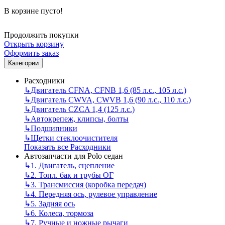
В корзине пусто!
Продолжить покупки
Открыть корзину
Оформить заказ
Категории
Расходники
↳
Двигатель CFNA, CFNB 1,6 (85 л.с., 105 л.с.)
↳
Двигатель CWVA, CWVB 1,6 (90 л.с., 110 л.с.)
↳
Двигатель CZCA 1,4 (125 л.с.)
↳
Автокрепеж, клипсы, болты
↳
Подшипники
↳
Щетки стеклоочистителя
Показать все Расходники
Автозапчасти для Polo седан
↳
1. Двигатель, сцепление
↳
2. Топл. бак и трубы ОГ
↳
3. Трансмиссия (коробка передач)
↳
4. Передняя ось, рулевое управление
↳
5. Задняя ось
↳
6. Колеса, тормоза
↳
7. Ручные и ножные рычаги