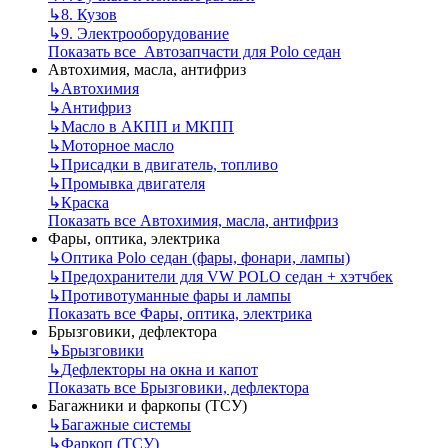
↳
8. Кузов
↳
9. Электрооборудование
Показать все Автозапчасти для Polo седан
Автохимия, масла, антифриз
↳
Автохимия
↳
Антифриз
↳
Масло в АКПП и МКПП
↳
Моторное масло
↳
Присадки в двигатель, топливо
↳
Промывка двигателя
↳
Краска
Показать все Автохимия, масла, антифриз
Фары, оптика, электрика
↳
Оптика Polo седан (фары, фонари, лампы)
↳
Предохранители для VW POLO седан + хэтчбек
↳
Противотуманные фары и лампы
Показать все Фары, оптика, электрика
Брызговики, дефлектора
↳
Брызговики
↳
Дефлекторы на окна и капот
Показать все Брызговики, дефлектора
Багажники и фаркопы (ТСУ)
↳
Багажные системы
↳
Фаркоп (ТСУ)