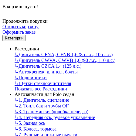
В корзине пусто!
Продолжить покупки
Открыть корзину
Оформить заказ
Категории
Расходники
↳
Двигатель CFNA, CFNB 1,6 (85 л.с., 105 л.с.)
↳
Двигатель CWVA, CWVB 1,6 (90 л.с., 110 л.с.)
↳
Двигатель CZCA 1,4 (125 л.с.)
↳
Автокрепеж, клипсы, болты
↳
Подшипники
↳
Щетки стеклоочистителя
Показать все Расходники
Автозапчасти для Polo седан
↳
1. Двигатель, сцепление
↳
2. Топл. бак и трубы ОГ
↳
3. Трансмиссия (коробка передач)
↳
4. Передняя ось, рулевое управление
↳
5. Задняя ось
↳
6. Колеса, тормоза
↳
7. Ручные и ножные рычаги